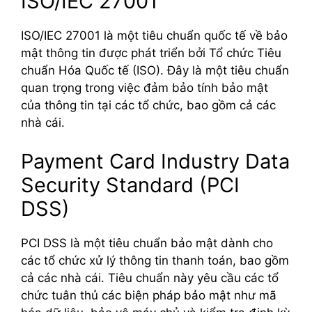
ISO/IEC 27001
ISO/IEC 27001 là một tiêu chuẩn quốc tế về bảo
mật thông tin được phát triển bởi Tổ chức Tiêu
chuẩn Hóa Quốc tế (ISO). Đây là một tiêu chuẩn
quan trọng trong việc đảm bảo tính bảo mật
của thông tin tại các tổ chức, bao gồm cả các
nhà cái.
Payment Card Industry Data
Security Standard (PCI
DSS)
PCI DSS là một tiêu chuẩn bảo mật dành cho
các tổ chức xử lý thông tin thanh toán, bao gồm
cả các nhà cái. Tiêu chuẩn này yêu cầu các tổ
chức tuân thủ các biện pháp bảo mật như mã