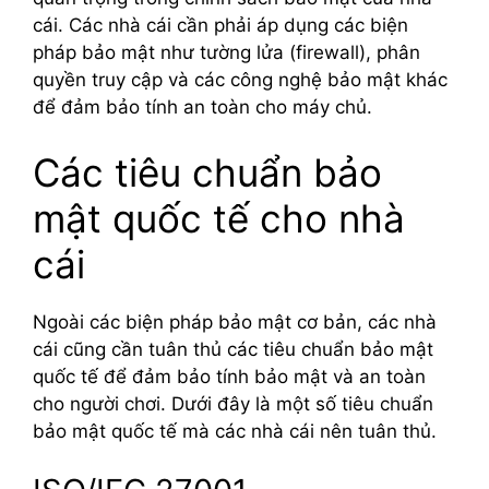
cái. Các nhà cái cần phải áp dụng các biện
pháp bảo mật như tường lửa (firewall), phân
quyền truy cập và các công nghệ bảo mật khác
để đảm bảo tính an toàn cho máy chủ.
Các tiêu chuẩn bảo
mật quốc tế cho nhà
cái
Ngoài các biện pháp bảo mật cơ bản, các nhà
cái cũng cần tuân thủ các tiêu chuẩn bảo mật
quốc tế để đảm bảo tính bảo mật và an toàn
cho người chơi. Dưới đây là một số tiêu chuẩn
bảo mật quốc tế mà các nhà cái nên tuân thủ.