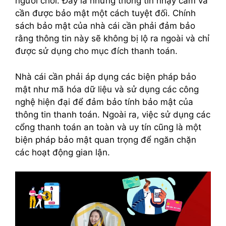
người chơi. Đây là những thông tin nhạy cảm và
cần được bảo mật một cách tuyệt đối. Chính
sách bảo mật của nhà cái cần phải đảm bảo
rằng thông tin này sẽ không bị lộ ra ngoài và chỉ
được sử dụng cho mục đích thanh toán.
Nhà cái cần phải áp dụng các biện pháp bảo
mật như mã hóa dữ liệu và sử dụng các công
nghệ hiện đại để đảm bảo tính bảo mật của
thông tin thanh toán. Ngoài ra, việc sử dụng các
cổng thanh toán an toàn và uy tín cũng là một
biện pháp bảo mật quan trọng để ngăn chặn
các hoạt động gian lận.