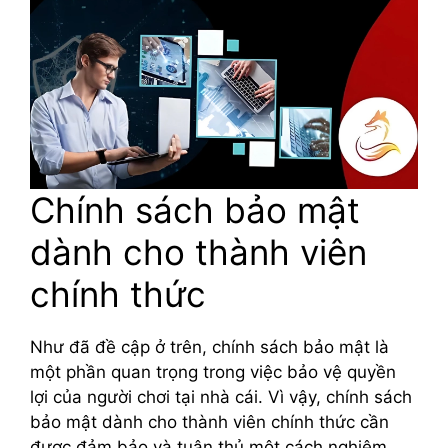
Chính sách bảo mật
dành cho thành viên
chính thức
Như đã đề cập ở trên, chính sách bảo mật là
một phần quan trọng trong việc bảo vệ quyền
lợi của người chơi tại nhà cái. Vì vậy, chính sách
bảo mật dành cho thành viên chính thức cần
được đảm bảo và tuân thủ một cách nghiêm