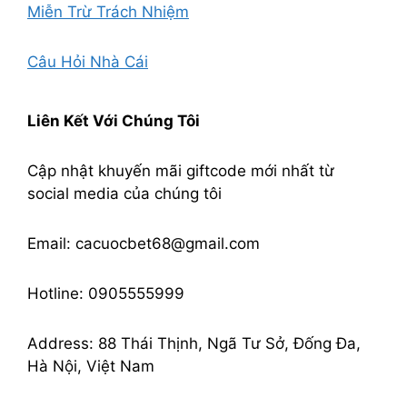
Miễn Trừ Trách Nhiệm
Câu Hỏi Nhà Cái
Liên Kết Với Chúng Tôi
Cập nhật khuyến mãi giftcode mới nhất từ
social media của chúng tôi
Email:
cacuocbet68@gmail.com
Hotline: 0905555999
Address: 88 Thái Thịnh, Ngã Tư Sở, Đống Đa,
Hà Nội, Việt Nam