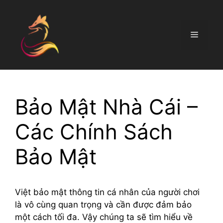
Chuyển
đến
nội
Menu
dung
Bảo Mật Nhà Cái –
Các Chính Sách
Bảo Mật
Việt bảo mật thông tin cá nhân của người chơi
là vô cùng quan trọng và cần được đảm bảo
một cách tối đa. Vậy chúng ta sẽ tìm hiểu về