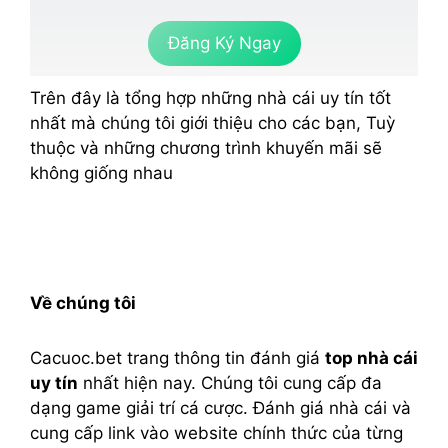
Đăng Ký Ngay
Trên đây là tổng hợp những nhà cái uy tín tốt
nhất mà chúng tôi giới thiệu cho các bạn, Tuỳ
thuộc và những chương trình khuyến mãi sẽ
không giống nhau
Về chúng tôi
Cacuoc.bet trang thông tin đánh giá
top nhà cái
uy tín
nhất hiện nay. Chúng tôi cung cấp đa
dạng game giải trí cá cược. Đánh giá nhà cái và
cung cấp link vào website chính thức của từng