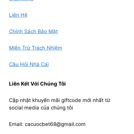
Liên Hệ
Chính Sách Bảo Mật
Miễn Trừ Trách Nhiệm
Câu Hỏi Nhà Cái
Liên Kết Với Chúng Tôi
Cập nhật khuyến mãi giftcode mới nhất từ
social media của chúng tôi
Email:
cacuocbet68@gmail.com